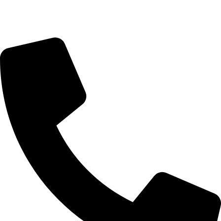
Sport New Brunswick
900 Chemin Hanwell, Suite 31
Fredericton, NB, E3B 6A2