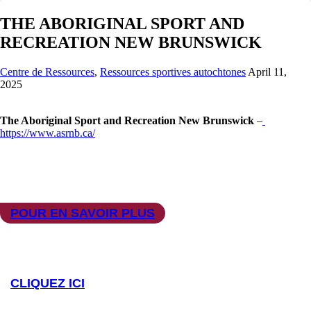
MÉCANISME DE TRAITEMENT DES PLAINTES EN MATIÈRE DE SPORT SÉCURITAIRE DU NOUVEAU-BRUNSWICK
THE ABORIGINAL SPORT AND
RECREATION NEW BRUNSWICK
Centre de Ressources
,
Ressources sportives autochtones
April 11,
2025
The Aboriginal Sport and Recreation New Brunswick
–
https://www.asrnb.ca/
SPORTJ
POUR EN SAVOIR PLUS
COA
CLIQUEZ ICI