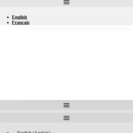
English
Français
English
(
Anglais
)