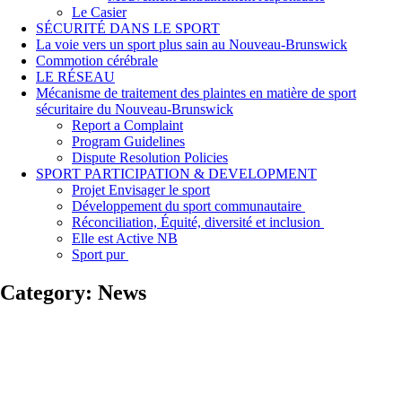
Le Casier
SÉCURITÉ DANS LE SPORT
La voie vers un sport plus sain au Nouveau-Brunswick
Commotion cérébrale
LE RÉSEAU
Mécanisme de traitement des plaintes en matière de sport
sécuritaire du Nouveau-Brunswick
Report a Complaint
Program Guidelines
Dispute Resolution Policies
SPORT PARTICIPATION & DEVELOPMENT
Projet Envisager le sport
Développement du sport communautaire
Réconciliation, Équité, diversité et inclusion
Elle est Active NB
Sport pur
Category:
News