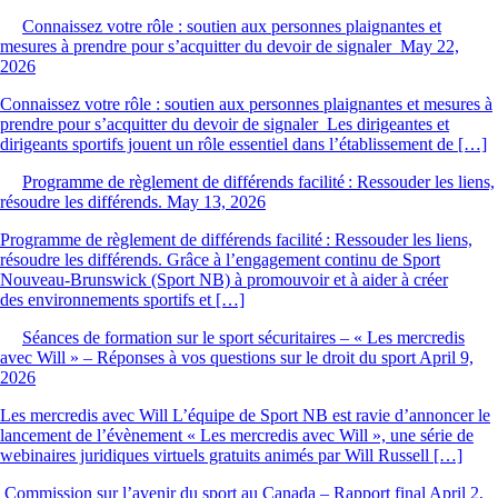
Connaissez votre rôle : soutien aux personnes plaignantes et
mesures à prendre pour s’acquitter du devoir de signaler
May 22,
2026
Connaissez votre rôle : soutien aux personnes plaignantes et mesures à
prendre pour s’acquitter du devoir de signaler Les dirigeantes et
dirigeants sportifs jouent un rôle essentiel dans l’établissement de […]
Programme de règlement de différends facilité : Ressouder les liens,
résoudre les différends.
May 13, 2026
Programme de règlement de différends facilité : Ressouder les liens,
résoudre les différends. Grâce à l’engagement continu de Sport
Nouveau-Brunswick (Sport NB) à promouvoir et à aider à créer
des environnements sportifs et […]
Séances de formation sur le sport sécuritaires – « Les mercredis
avec Will » – Réponses à vos questions sur le droit du sport
April 9,
2026
Les mercredis avec Will L’équipe de Sport NB est ravie d’annoncer le
lancement de l’évènement « Les mercredis avec Will », une série de
webinaires juridiques virtuels gratuits animés par Will Russell […]
Commission sur l’avenir du sport au Canada – Rapport final
April 2,