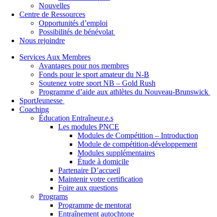
Nouvelles
Centre de Ressources
Opportunités d’emploi
Possibilités de bénévolat
Nous rejoindre
Services Aux Membres
Avantages pour nos membres
Fonds pour le sport amateur du N-B
Soutenez votre sport NB – Gold Rush
Programme d’aide aux athlètes du Nouveau-Brunswick
SportJeunesse
Coaching
Éducation Entraîneur.e.s
Les modules PNCE
Modules de Compétition – Introduction
Module de compétition-développement
Modules supplémentaires
Étude à domicile
Partenaire D’accueil
Maintenir votre certification
Foire aux questions
Programs
Programme de mentorat
Entraînement autochtone