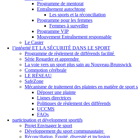
Programme de mentorat
Entraînement autochtone
Les sports et la réconciliation
Programme pour les femmes
Femmes à surveiller
Programme VIP
Mouvement Entraînement responsable
Le Casier
l’intégrité ET LA SÉCURITÉ DANS LE SPORT
Programme de règlement de différends facilité
Série Regarder et apprendre
La voie vers un sport plus sain au Nouveau-Brunswick
Commotion cérébrale
LE RÉSEAU
SafeZone
Mécanisme de traitement des plaintes en matière de sport
Déposer une plainte
Lignes directrices
Politiques de règlement des différends
UCCMS
FAQs
participation et dévelopment sportifs
Projet Envisager le sport
Développement du sport communautaire
Réconciliation, Équité, diversité et inclusion