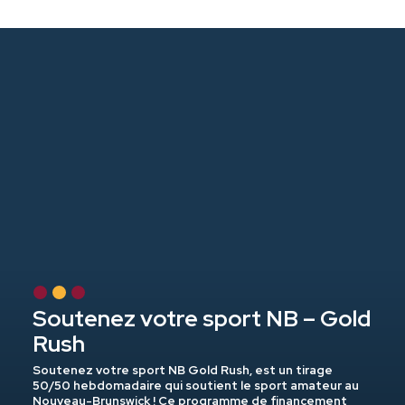
Mécanisme de traitement des
Soutenez votre sport NB – Gold
Fonds pour le sport amateur
plaintes en matière de sport
Rush
du N.-B.
sécuritaire du Nouveau-
Soutenez votre sport NB Gold Rush, est un
Sport Nouveau-Brunswick est fier de son partenariat
tirage
50/50 hebdomadaire qui soutient le sport amateur au
avec l’initiative du fonds national en fiducie pour le sport
Brunswick
Nouveau-Brunswick ! Ce programme de financement
(FNFS). L’objectif du Fonds pour le sport amateur du