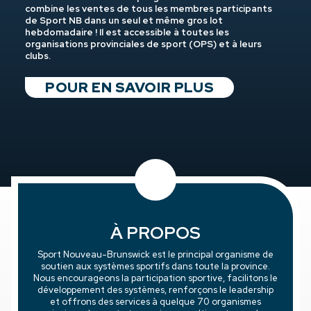
combine les ventes de tous les membres participants
Nouveau-Brunswick est d’améliorer le développement
Le Mécanisme de traitement des plaintes en matière de
de Sport NB dans un seul et même gros lot
de la participation sportive et d’accroître le sport
sport sécuritaire du Nouveau-Brunswick (MTPSSNB) vise
hebdomadaire ! Il est accessible à toutes les
amateur au Nouveau-Brunswick. Des fonds sont
à fournir un soutien à un plaignant au sein du système de
organisations provinciales de sport (OPS) et à leurs
disponibles pour aider les organismes membres à
sport amateur du Nouveau-Brunswick pour certains
clubs.
travers la province à élaborer des projets, à organiser
différends par l’entremise d’un mécanisme impartial de
des événements et à offrir de nouvelles possibilités
gestion des cas. Il est conçu pour répondre aux besoins
intéressantes à nos communautés.
des OPS et des OMS membres de Sport NB lorsqu’ils
POUR EN SAVOIR PLUS
naviguent le processus de gestion des plaintes.
POUR EN SAVOIR PLUS
POUR EN SAVOIR PLUS
À PROPOS
Sport Nouveau-Brunswick est le principal organisme de
soutien aux systèmes sportifs dans toute la province.
Nous encourageons la participation sportive, facilitons le
développement des systèmes, renforçons le leadership
et offrons des services à quelque 70 organismes