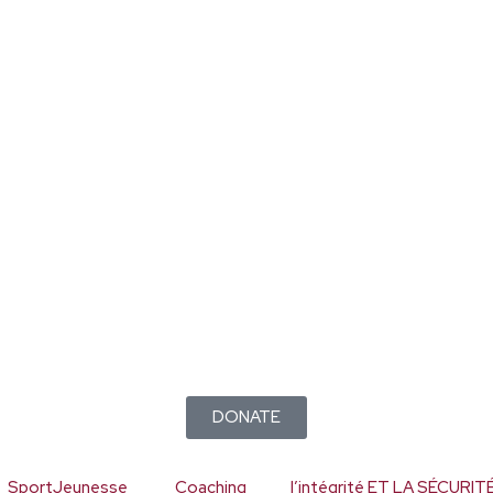
DONATE
SportJeunesse
Coaching
l’intégrité ET LA SÉCUR