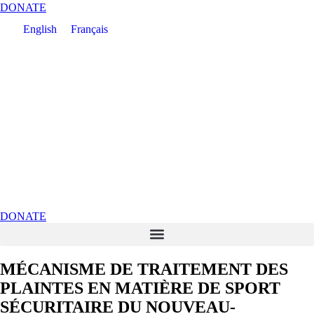
DONATE
English
Français
DONATE
Mécanisme de traitement des plaintes en matière de sport sécuritaire du Nouveau-Brunswick
MÉCANISME DE TRAITEMENT DES
PLAINTES EN MATIÈRE DE SPORT
SÉCURITAIRE DU NOUVEAU-