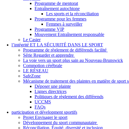
Programme de mentorat
Entraînement autochtone
Les sports et la réconciliation
Programme pour les femmes
Femmes à surveiller
Programme VIP
Mouvement Entraînement responsable
Le Casier
l’intégrité ET LA SÉCURITÉ DANS LE SPORT
Programme de règlement de différends facilité
Série Regarder et apprendre
La voie vers un sport plus sain au Nouveau-Brunswick
Commotion cérébrale
LE RÉSEAU
SafeZone
Mécanisme de traitement des plaintes en matière de sport
Déposer une plainte
Lignes directrices
Politiques de règlement des différends
UCCMS
FAQs
participation et dévelopment sportifs
Projet Envisager le sport
Développement du sport communautaire
Réconciliation, Équité, diversité et inclusion