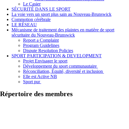
Le Casier
SÉCURITÉ DANS LE SPORT
La voie vers un sport plus sain au Nouveau-Brunswick
Commotion cérébrale
LE RÉSEAU
Mécanisme de traitement des plaintes en matière de sport
sécuritaire du Nouveau-Brunswick
Report a Complaint
Program Guidelines
Dispute Resolution Policies
SPORT PARTICIPATION & DEVELOPMENT
Projet Envisager le sport
Développement du sport communautaire
Réconciliation, Équité, diversité et inclusion
Elle est Active NB
Sport pur
Répertoire des membres