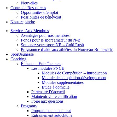
Nouvelles
Centre de Ressources
Opportunités d’emploi
Possibilités de bénévolat
Nous rejoindre
Services Aux Membres
Avantages pour nos membres
Fonds pour le sport amateur du N-B
Soutenez votre sport NB – Gold Rush
Programme d’aide aux athlètes du Nouveau-Brunswick
SportJeunesse
Coaching
Éducation Entraîneur.e.s
Les modules PNCE
Modules de Compétition – Introduction
Module de compétition-développement
Modules supplémentaires
Étude à domicile
Partenaire D’accueil
Maintenir votre certification
Foire aux questions
Programs
Programme de mentorat
Entraînement autochtone