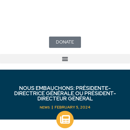
DONATE
Mécanisme de traitement des plaintes en matière de sport sécuritaire du Nouveau-Brunswick
NOUS EMBAUCHONS: PRÉSIDENTE-
DIRECTRICE GÉNÉRALE OU PRÉSIDENT-
DIRECTEUR GÉNÉRAL
FEBRUARY 5, 2024
NEWS