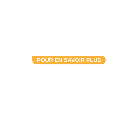
FONDS POUR LE
SPORT AMATEUR DU
N.-B.
POUR EN SAVOIR PLUS