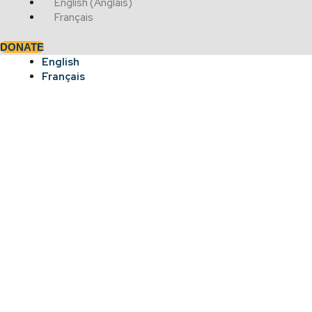
English
(
Anglais
)
Français
DONATE
English
Français