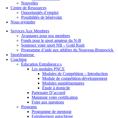
Nouvelles
Centre de Ressources
Opportunités d’emploi
Possibilités de bénévolat
Nous rejoindre
Services Aux Membres
Avantages pour nos membres
Fonds pour le sport amateur du N-B
Soutenez votre sport NB – Gold Rush
Programme d’aide aux athlètes du Nouveau-Brunswick
SportJeunesse
Coaching
Éducation Entraîneur.e.s
Les modules PNCE
Modules de Compétition – Introduction
Module de compétition-développement
Modules supplémentaires
Étude à domicile
Partenaire D’accueil
Maintenir votre certification
Foire aux questions
Programs
Programme de mentorat
Entraînement autochtone