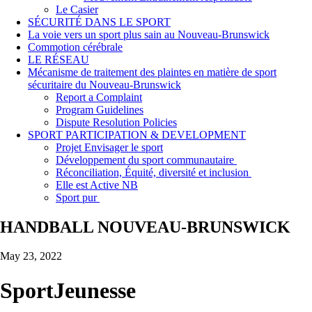
Le Casier
SÉCURITÉ DANS LE SPORT
La voie vers un sport plus sain au Nouveau-Brunswick
Commotion cérébrale
LE RÉSEAU
Mécanisme de traitement des plaintes en matière de sport
sécuritaire du Nouveau-Brunswick
Report a Complaint
Program Guidelines
Dispute Resolution Policies
SPORT PARTICIPATION & DEVELOPMENT
Projet Envisager le sport
Développement du sport communautaire
Réconciliation, Équité, diversité et inclusion
Elle est Active NB
Sport pur
HANDBALL NOUVEAU-BRUNSWICK
May 23, 2022
SportJeunesse