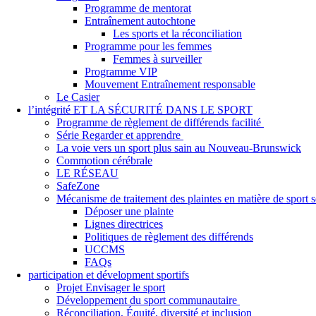
Programme de mentorat
Entraînement autochtone
Les sports et la réconciliation
Programme pour les femmes
Femmes à surveiller
Programme VIP
Mouvement Entraînement responsable
Le Casier
l’intégrité ET LA SÉCURITÉ DANS LE SPORT
Programme de règlement de différends facilité
Série Regarder et apprendre
La voie vers un sport plus sain au Nouveau-Brunswick
Commotion cérébrale
LE RÉSEAU
SafeZone
Mécanisme de traitement des plaintes en matière de sport
Déposer une plainte
Lignes directrices
Politiques de règlement des différends
UCCMS
FAQs
participation et dévelopment sportifs
Projet Envisager le sport
Développement du sport communautaire
Réconciliation, Équité, diversité et inclusion