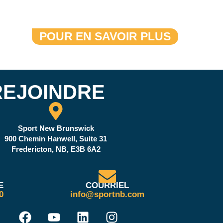
DU N.-B.
POUR EN SAVOIR PLUS
REJOINDRE
Sport New Brunswick
900 Chemin Hanwell, Suite 31
Fredericton, NB, E3B 6A2
E
COURRIEL
0
info@sportnb.com