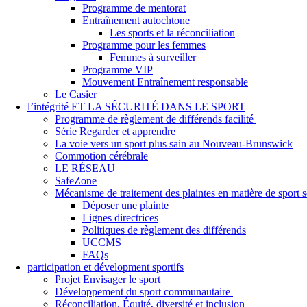
Programme de mentorat
Entraînement autochtone
Les sports et la réconciliation
Programme pour les femmes
Femmes à surveiller
Programme VIP
Mouvement Entraînement responsable
Le Casier
l’intégrité ET LA SÉCURITÉ DANS LE SPORT
Programme de règlement de différends facilité
Série Regarder et apprendre
La voie vers un sport plus sain au Nouveau-Brunswick
Commotion cérébrale
LE RÉSEAU
SafeZone
Mécanisme de traitement des plaintes en matière de sport
Déposer une plainte
Lignes directrices
Politiques de règlement des différends
UCCMS
FAQs
participation et dévelopment sportifs
Projet Envisager le sport
Développement du sport communautaire
Réconciliation, Équité, diversité et inclusion