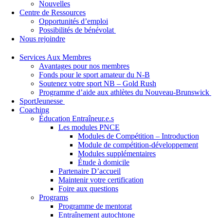
Nouvelles
Centre de Ressources
Opportunités d’emploi
Possibilités de bénévolat
Nous rejoindre
Services Aux Membres
Avantages pour nos membres
Fonds pour le sport amateur du N-B
Soutenez votre sport NB – Gold Rush
Programme d’aide aux athlètes du Nouveau-Brunswick
SportJeunesse
Coaching
Éducation Entraîneur.e.s
Les modules PNCE
Modules de Compétition – Introduction
Module de compétition-développement
Modules supplémentaires
Étude à domicile
Partenaire D’accueil
Maintenir votre certification
Foire aux questions
Programs
Programme de mentorat
Entraînement autochtone