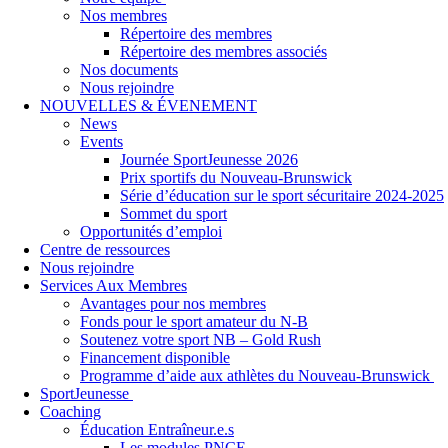
Nos membres
Répertoire des membres
Répertoire des membres associés
Nos documents
Nous rejoindre
NOUVELLES & ÉVENEMENT
News
Events
Journée SportJeunesse 2026
Prix sportifs du Nouveau-Brunswick
Série d’éducation sur le sport sécuritaire 2024-2025
Sommet du sport
Opportunités d’emploi
Centre de ressources
Nous rejoindre
Services Aux Membres
Avantages pour nos membres
Fonds pour le sport amateur du N-B
Soutenez votre sport NB – Gold Rush
Financement disponible
Programme d’aide aux athlètes du Nouveau-Brunswick
SportJeunesse
Coaching
Éducation Entraîneur.e.s
Les modules PNCE