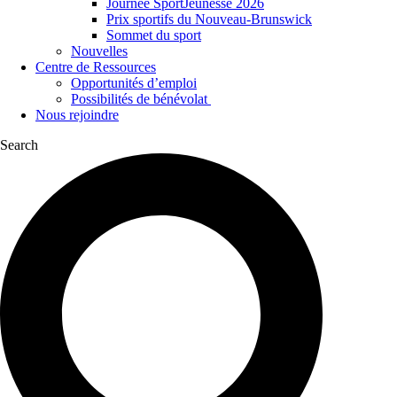
Journée SportJeunesse 2026
Prix sportifs du Nouveau-Brunswick
Sommet du sport
Nouvelles
Centre de Ressources
Opportunités d’emploi
Possibilités de bénévolat
Nous rejoindre
Search