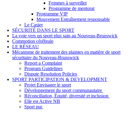
Femmes à surveiller
Programme de mentorat
Programme VIP
Mouvement Entraînement responsable
Le Casier
SÉCURITÉ DANS LE SPORT
La voie vers un sport plus sain au Nouveau-Brunswick
Commotion cérébrale
LE RÉSEAU
Mécanisme de traitement des plaintes en matière de sport
sécuritaire du Nouveau-Brunswick
Report a Complaint
Program Guidelines
Dispute Resolution Policies
SPORT PARTICIPATION & DEVELOPMENT
Projet Envisager le sport
Développement du sport communautaire
Réconciliation, Équité, diversité et inclusion
Elle est Active NB
Sport pur