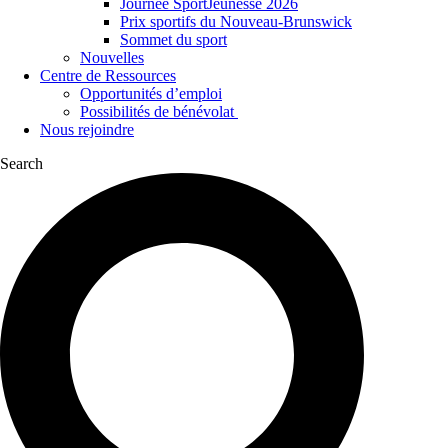
Journée SportJeunesse 2026
Prix sportifs du Nouveau-Brunswick
Sommet du sport
Nouvelles
Centre de Ressources
Opportunités d’emploi
Possibilités de bénévolat
Nous rejoindre
Search