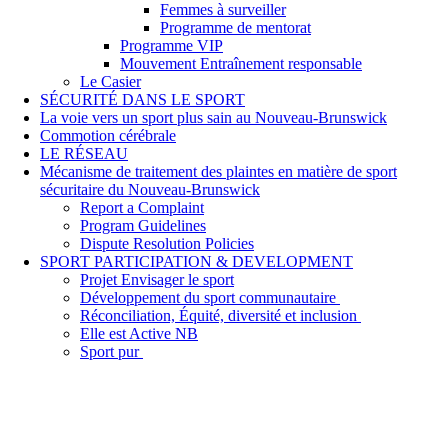
Femmes à surveiller
Programme de mentorat
Programme VIP
Mouvement Entraînement responsable
Le Casier
SÉCURITÉ DANS LE SPORT
La voie vers un sport plus sain au Nouveau-Brunswick
Commotion cérébrale
LE RÉSEAU
Mécanisme de traitement des plaintes en matière de sport
sécuritaire du Nouveau-Brunswick
Report a Complaint
Program Guidelines
Dispute Resolution Policies
SPORT PARTICIPATION & DEVELOPMENT
Projet Envisager le sport
Développement du sport communautaire
Réconciliation, Équité, diversité et inclusion
Elle est Active NB
Sport pur