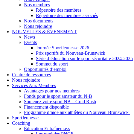
Nos membres
Répertoire des membres
Répertoire des membres associés
Nos documents
Nous rejoindre
NOUVELLES & ÉVENEMENT
News
Events
Journée SportJeunesse 2026
Prix sportifs du Nouveau-Brunswick
Série d’éducation sur le sport sécuritaire 2024-2025
Sommet du sport
Opportunités d’emploi
Centre de ressources
Nous rejoindre
Services Aux Membres
Avantages pour nos membres
Fonds pour le sport amateur du N-B
Soutenez votre sport NB – Gold Rush
Financement disponible
Programme d’aide aux athlètes du Nouveau-Brunswick
SportJeunesse
Coaching
Éducation Entraîneur.e.s
Les modules PNCE