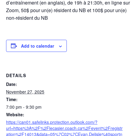
d’entraînement (en anglais), de 19h à 21:30h, en ligne sur
Zoom, 50$ pour un(e) résident du NB et 100$ pour un(e)
non-résident du NB
Add to calendar
DETAILS
Date:
November 27, 2025
Time:
7:00 pm - 9:30 pm
Website:
https://can01.safelinks.protection.outlook.com/?
url=https%3A%2F%2Flecasier.coach.ca%2Fevent%2Fregistr
ation%2F14013&data=05%7C02%7CEvan.Delisle%40sportn