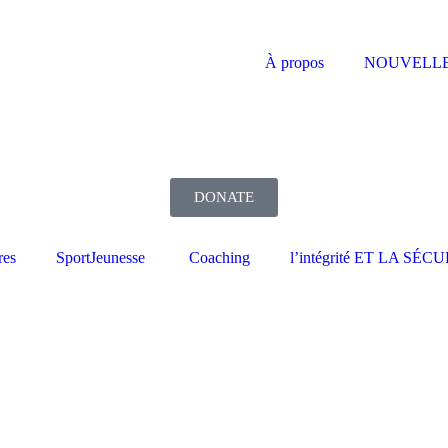
À propos
NOUVELLES
DONATE
res
SportJeunesse
Coaching
l’intégrité ET LA S