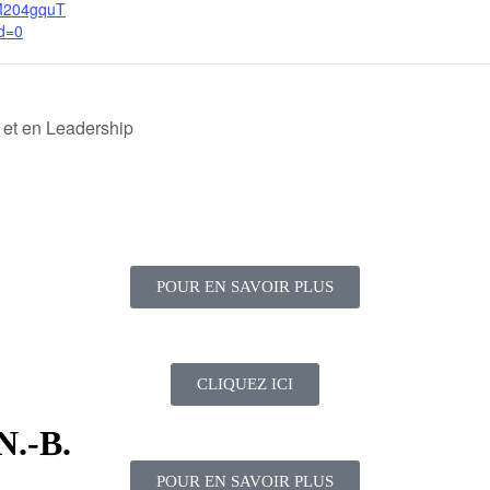
204gquT
d=0
 et en Leadership
POUR EN SAVOIR PLUS
CLIQUEZ ICI
N.-B.
POUR EN SAVOIR PLUS