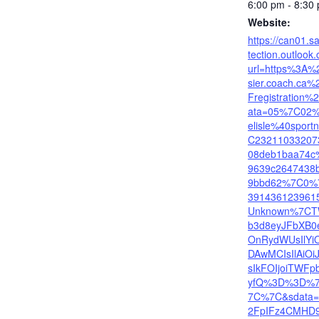
6:00 pm - 8:30
Website:
https://can01.sa
tection.outlook
url=https%3A%
sier.coach.ca
Fregistration
ata=05%7C02%
elisle%40spor
C23211033207
08deb1baa74c
9639c2647438
9bbd62%7C0%
391436123961
Unknown%7CT
b3d8eyJFbXB0
OnRydWUsIlYiO
DAwMCIsIlAiOi
sIkFOIjoiTWFpb
yfQ%3D%3D%
7C%7C&sdata
2FpIFz4CMHD9