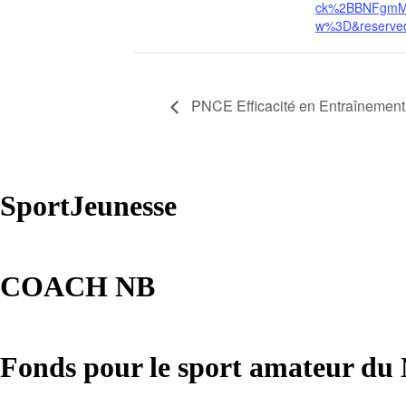
ck%2BBNFgmM
w%3D&reserve
PNCE Efficacité en Entraînement
SportJeunesse
COACH NB
Fonds pour le sport amateur du 