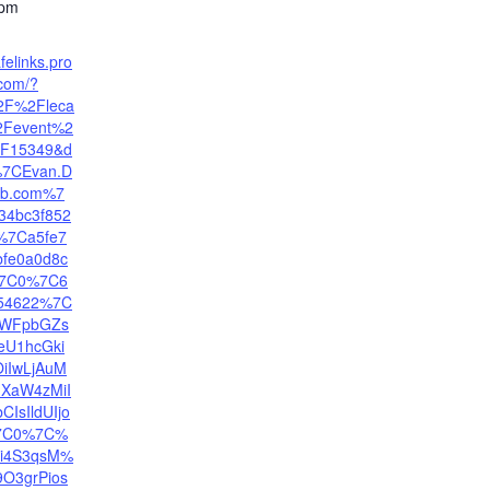
 pm
felinks.pro
.com/?
2F%2Fleca
%2Fevent%2
%2F15349&d
7CEvan.D
tnb.com%7
34bc3f852
%7Ca5fe7
bfe0a0d8c
7C0%7C6
54622%7C
WFpbGZs
eU1hcGki
iIwLjAuM
JXaW4zMiI
CIsIldUIjo
7C0%7C%
=i4S3qsM%
O3grPios