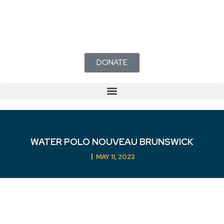
DONATE
Mécanisme de traitement des plaintes en matière de sport sécuritaire du Nouveau-Brunswick
WATER POLO NOUVEAU BRUNSWICK
MAY 11, 2023