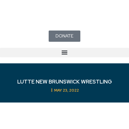
DONATE
Mécanisme de traitement des plaintes en matière de sport sécuritaire du Nouveau-Brunswick
LUTTE NEW BRUNSWICK WRESTLING
MAY 23, 2022